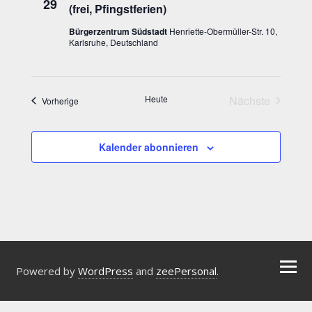
29
(frei, Pfingstferien)
Bürgerzentrum Südstadt
Henriette-Obermüller-Str. 10,
Karlsruhe, Deutschland
Heute
Nächste
Veranstaltungen
Vorherige
Veranstaltu
Kalender abonnieren
Powered by
WordPress
and
zeePersonal
.