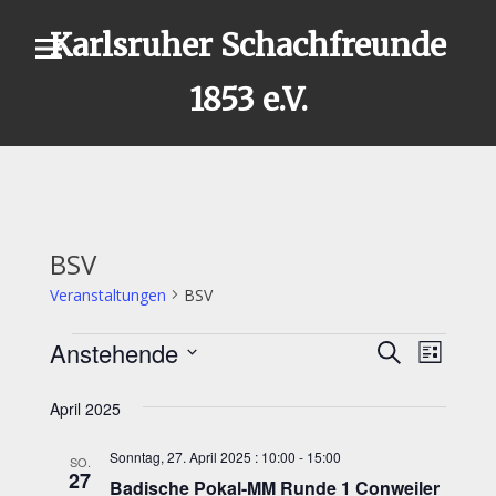
Skip
Karlsruher Schachfreunde
to
content
1853 e.V.
BSV
Veranstaltungen
BSV
Anstehende
Veranstaltungen
Veran
Suche
Veransta
Liste
Datum
Ansic
Suche
April 2025
wählen.
Navig
und
Sonntag, 27. April 2025 : 10:00
-
15:00
SO.
27
Badische Pokal-MM Runde 1 Conweiler