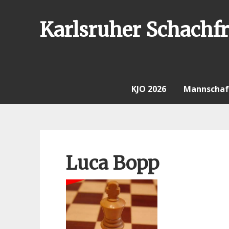
Skip
to
Karlsruher Schachfr
content
KJO 2026
Mannschaf
Luca Bopp