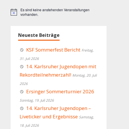
Es sind keine anstehenden Veranstaltungen
Hinweis
vorhanden.
Neueste Beiträge
KSF Sommerfest Bericht
Freitag,
31. Juli 2026
14. Karlsruher Jugendopen mit
Rekordteilnehmerzahl!
Montag, 20. Juli
2026
Ersinger Sommerturnier 2026
Sonntag, 19. Juli 2026
14. Karlsruher Jugendopen –
Liveticker und Ergebnisse
Samstag,
18. Juli 2026