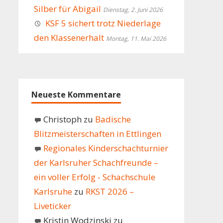
Silber für Abigail
Dienstag, 2. Juni 2026
KSF 5 sichert trotz Niederlage
den Klassenerhalt
Montag, 11. Mai 2026
Neueste Kommentare
Christoph
zu
Badische
Blitzmeisterschaften in Ettlingen
Regionales Kinderschachturnier
der Karlsruher Schachfreunde –
ein voller Erfolg - Schachschule
Karlsruhe
zu
RKST 2026 –
Liveticker
Kristin Wodzinski
zu