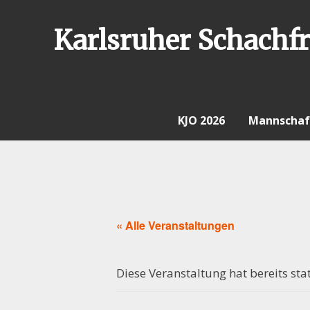
Skip
to
Karlsruher Schachfr
content
KJO 2026
Mannschaf
« Alle Veranstaltungen
Diese Veranstaltung hat bereits sta