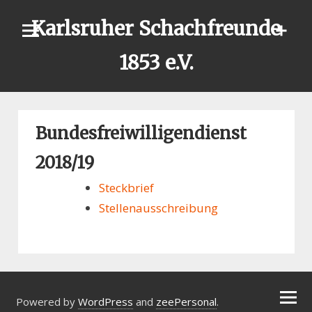
Skip
Karlsruher Schachfreunde
to
content
1853 e.V.
Bundesfreiwilligendienst
2018/19
Steckbrief
Stellenausschreibung
Powered by
WordPress
and
zeePersonal
.