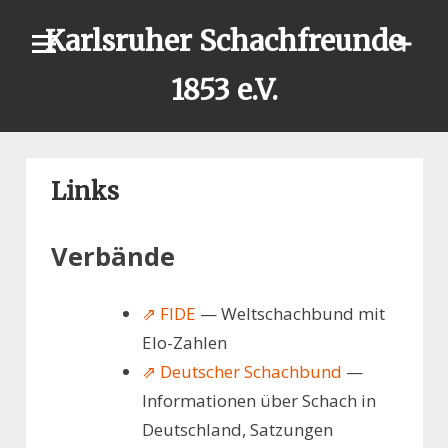
Skip
Karlsruher Schachfreunde
to
content
1853 e.V.
Links
Verbände
⇗ FIDE
— Weltschachbund mit
Elo-Zahlen
⇗ Deutscher Schachbund
—
Informationen über Schach in
Deutschland, Satzungen