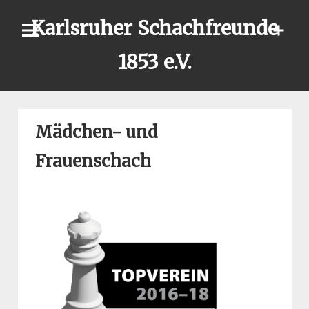
Skip
Karlsruher Schachfreunde
to
content
1853 e.V.
Mädchen- und
Frauenschach