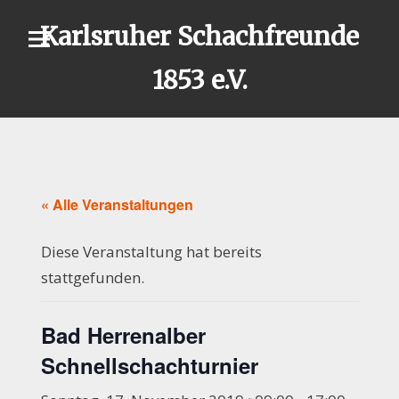
Skip
Karlsruher Schachfreunde
to
content
1853 e.V.
« Alle Veranstaltungen
Diese Veranstaltung hat bereits
stattgefunden.
Bad Herrenalber
Schnellschachturnier