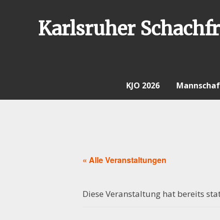
Skip
to
Karlsruher Schachfr
content
KJO 2026
Mannschaf
« Alle Veranstaltungen
Diese Veranstaltung hat bereits sta