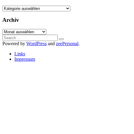
Kategorien
Archiv
Archiv
Search
for:
Powered by
WordPress
and
zeePersonal
.
Links
Impressum