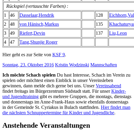
Rückspiel (vertauschte Farben) :
1
46
Dasselaar,Hendrik
128
Eichhorn,Val
2
48
von Hänisch,Markus
135
Khachaturya
3
49
Riefert,Devin
137
Liu,Leon
4
47
Tang,Shunjie Roger
Hier geht es zur Seite von
KSF 9
.
Sonntag, 23. Oktober 2016
Kristin Wodzinski
Mannschaften
Ich möchte Schach spielen
Du hast Interesse, Schach im Verein zu
spielen oder möchtest einen Einblick in unser Vereinsleben
gewinnen, dann melde dich gerne bei uns. Unser
Vereinsabend
findet freitags im Bürgerzentrum Südstadt statt. Für unser
Kinder-
und Jugendtraining
gibt es mehrere Gruppen, die montags, dienstags
und donnerstags im Anne-Frank-Haus sowie ebenfalls donnerstags
in der Gemeinde St. Cyriakus in Bulach stattfinden.
Hier findet man
die nächsten Schnuppertermine für Kinder und Jugendliche
.
Anstehende Veranstaltungen