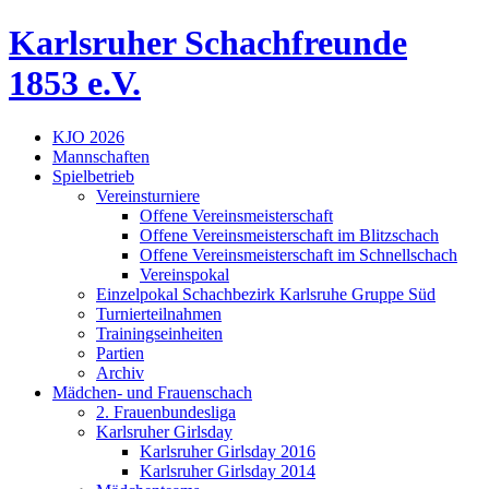
Skip
Karlsruher Schachfreunde
to
content
1853 e.V.
KJO 2026
Mannschaften
Spielbetrieb
Vereinsturniere
Offene Vereinsmeisterschaft
Offene Vereinsmeisterschaft im Blitzschach
Offene Vereinsmeisterschaft im Schnellschach
Vereinspokal
Einzelpokal Schachbezirk Karlsruhe Gruppe Süd
Turnierteilnahmen
Trainingseinheiten
Partien
Archiv
Mädchen- und Frauenschach
2. Frauenbundesliga
Karlsruher Girlsday
Karlsruher Girlsday 2016
Karlsruher Girlsday 2014