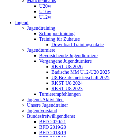
Mädchenteams
U20w
U16w
U12w
Jugend
Jugendtraining
Schnuppertraining
Training für Zuhause
Download Trainingspakete
Jugendturniere
Bevorstehende Jugendturniere
Vergangene Jugendturniere
RKST U8 2026
Badische MM U12-U20 2025
U8 Bezirksmeisterschaft 2025
RKST U8 2024
RKST U8 2023
Turnierempfehlungen
Jugend-Aktivitäten
Unsere Jugendtrainer
Jugendvorstand
Bundesfreiwilligendienst
BFD 2020/21
BFD 2019/20
BFD 2018/19