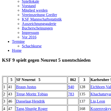
Spiellokale
Vorstand
Mitglied werden
Vereinszeitung Greifer
KSF Mannschaftsstatistik
Auszeichnungsgalerie
Bucherscheinungen
Impressum
Vor 2016
Termine
Schachkurse
Home
KSF 9 spielt gegen Neureut 5 unentschieden
5
SF Neureut 5
862
3
Karlsruher
1
41
Braun,Justus
940
128
Eichhorn,Val
2
43
Treue,Moritz Tobias
783
135
Khachaturya
3
46
Dasselaar,Hendrik
137
Liu,Leon
4
47
Tang,Shunjie Roger
168
Kozerovskyy