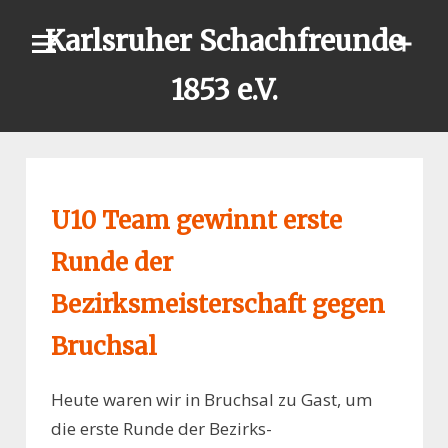
Skip
Karlsruher Schachfreunde
to
content
1853 e.V.
U10 Team gewinnt erste
Runde der
Bezirksmeisterschaft gegen
Bruchsal
Heute waren wir in Bruchsal zu Gast, um
die erste Runde der Bezirks-