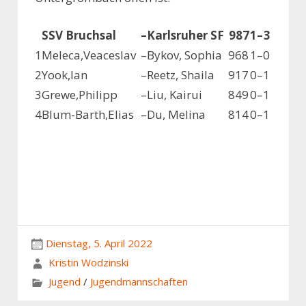
SSV Bruchsal
–
Karlsruher SF
987
1
–
3
1
Meleca,Veaceslav
–
Bykov, Sophia
968
1
–
0
2
Yook,Ian
–
Reetz, Shaila
917
0
–
1
3
Grewe,Philipp
–
Liu, Kairui
849
0
–
1
4
Blum-Barth,Elias
–
Du, Melina
814
0
–
1
Dienstag, 5. April 2022
Kristin Wodzinski
Jugend
/
Jugendmannschaften