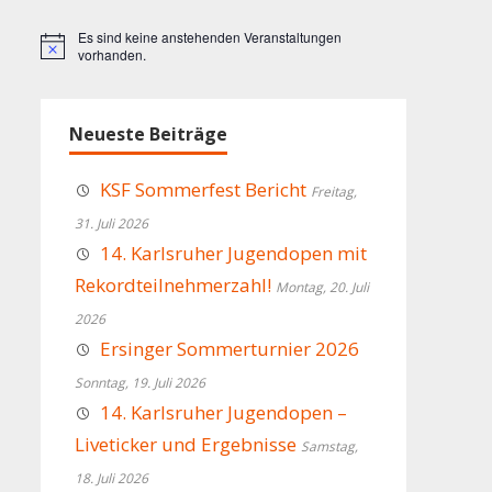
Es sind keine anstehenden Veranstaltungen
Hinweis
vorhanden.
Neueste Beiträge
KSF Sommerfest Bericht
Freitag,
31. Juli 2026
14. Karlsruher Jugendopen mit
Rekordteilnehmerzahl!
Montag, 20. Juli
2026
Ersinger Sommerturnier 2026
Sonntag, 19. Juli 2026
14. Karlsruher Jugendopen –
Liveticker und Ergebnisse
Samstag,
18. Juli 2026