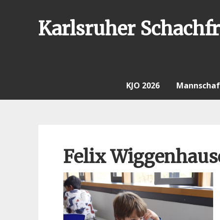
Skip
to
Karlsruher Schachfr
content
KJO 2026
Mannschaf
Felix Wiggenhaus