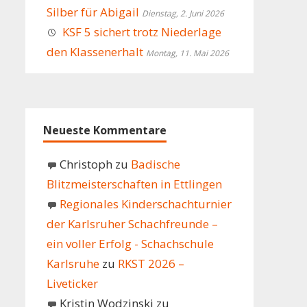
Silber für Abigail
Dienstag, 2. Juni 2026
KSF 5 sichert trotz Niederlage
den Klassenerhalt
Montag, 11. Mai 2026
Neueste Kommentare
Christoph
zu
Badische
Blitzmeisterschaften in Ettlingen
Regionales Kinderschachturnier
der Karlsruher Schachfreunde –
ein voller Erfolg - Schachschule
Karlsruhe
zu
RKST 2026 –
Liveticker
Kristin Wodzinski
zu