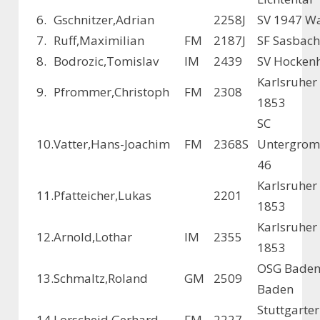
6.
Gschnitzer,Adrian
2258
J
SV 1947 Wa
7.
Ruff,Maximilian
FM
2187
J
SF Sasbach 
8.
Bodrozic,Tomislav
IM
2439
SV Hocken
Karlsruher
9.
Pfrommer,Christoph
FM
2308
1853
SC
10.
Vatter,Hans-Joachim
FM
2368
S
Untergrom
46
Karlsruher
11.
Pfatteicher,Lukas
2201
1853
Karlsruher
12.
Arnold,Lothar
IM
2355
1853
OSG Baden
13.
Schmaltz,Roland
GM
2509
Baden
Stuttgarter
14.
Lorscheid,Gerhard
FM
2227