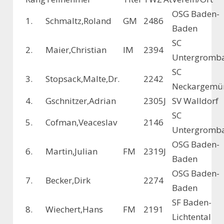
OSG Baden-
1.
Schmaltz,Roland
GM
2486
Baden
SC
2.
Maier,Christian
IM
2394
Untergromb
SC
3.
Stopsack,Malte,Dr.
2242
Neckargemü
4.
Gschnitzer,Adrian
2305
J
SV Walldorf
SC
5.
Cofman,Veaceslav
2146
Untergromb
OSG Baden-
6.
Martin,Julian
FM
2319
J
Baden
OSG Baden-
7.
Becker,Dirk
2274
Baden
SF Baden-
8.
Wiechert,Hans
FM
2191
Lichtental