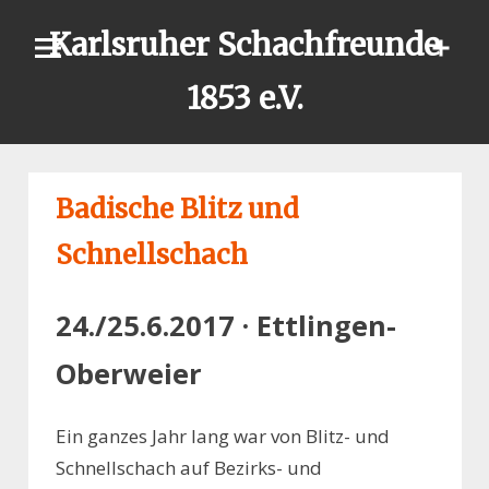
Skip
Karlsruher Schachfreunde
to
content
1853 e.V.
Badische Blitz und
Schnellschach
24./25.6.2017 · Ettlingen-
Oberweier
Ein ganzes Jahr lang war von Blitz- und
Schnellschach auf Bezirks- und