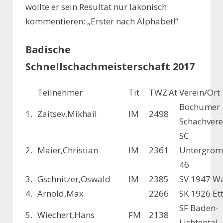
wollte er sein Resultat nur lakonisch
kommentieren: „Erster nach Alphabet!“
Badische
Schnellschachmeisterschaft 2017
Teilnehmer
Tit
TWZ
At
Verein/Ort
Bochumer
1.
Zaitsev,Mikhail
IM
2498
Schachvere
SC
2.
Maier,Christian
IM
2361
Untergrom
46
3.
Gschnitzer,Oswald
IM
2385
SV 1947 Wa
4.
Arnold,Max
2266
SK 1926 Et
SF Baden-
5.
Wiechert,Hans
FM
2138
Lichtental