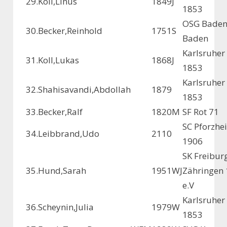
29.
Koll,Linus
1849
J
1853
OSG Baden
30.
Becker,Reinhold
1751
S
Baden
Karlsruher
31.
Koll,Lukas
1868
J
1853
Karlsruher
32.
Shahisavandi,Abdollah
1879
1853
33.
Becker,Ralf
1820
M
SF Rot 71
SC Pforzhe
34.
Leibbrand,Udo
2110
1906
SK Freibur
35.
Hund,Sarah
1951
WJ
Zähringen
e.V
Karlsruher
36.
Scheynin,Julia
1979
W
1853