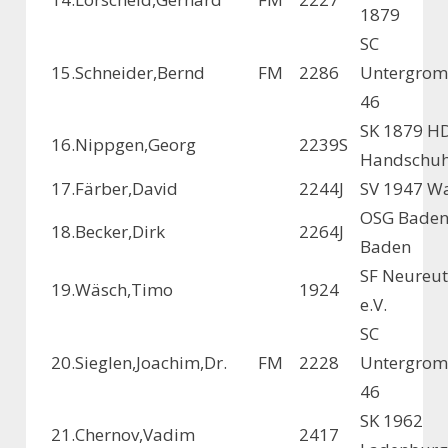
1879
SC
15.
Schneider,Bernd
FM
2286
Untergrom
46
SK 1879 H
16.
Nippgen,Georg
2239
S
Handschu
17.
Färber,David
2244
J
SV 1947 Wa
OSG Baden
18.
Becker,Dirk
2264
J
Baden
SF Neureut
19.
Wäsch,Timo
1924
e.V.
SC
20.
Sieglen,Joachim,Dr.
FM
2228
Untergrom
46
SK 1962
21.
Chernov,Vadim
2417