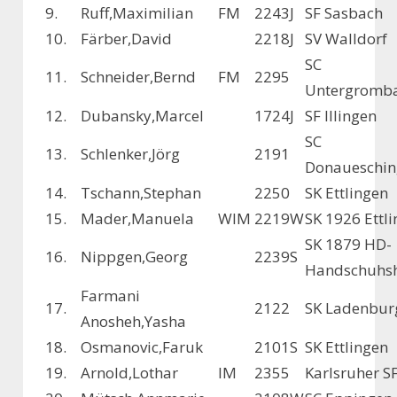
9.
Ruff,Maximilian
FM
2243
J
SF Sasbach
10.
Färber,David
2218
J
SV Walldorf
SC
11.
Schneider,Bernd
FM
2295
Untergromb
12.
Dubansky,Marcel
1724
J
SF Illingen
SC
13.
Schlenker,Jörg
2191
Donaueschin
14.
Tschann,Stephan
2250
SK Ettlingen
15.
Mader,Manuela
WIM
2219
W
SK 1926 Ettl
SK 1879 HD-
16.
Nippgen,Georg
2239
S
Handschuhs
Farmani
17.
2122
SK Ladenbur
Anosheh,Yasha
18.
Osmanovic,Faruk
2101
S
SK Ettlingen
19.
Arnold,Lothar
IM
2355
Karlsruher S