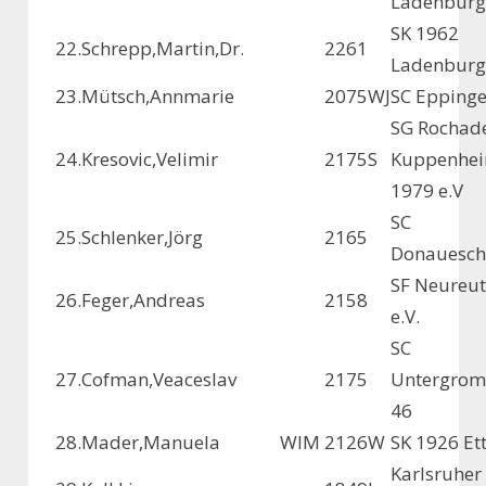
Ladenburg
SK 1962
22.
Schrepp,Martin,Dr.
2261
Ladenburg
23.
Mütsch,Annmarie
2075
WJ
SC Epping
SG Rochad
24.
Kresovic,Velimir
2175
S
Kuppenhe
1979 e.V
SC
25.
Schlenker,Jörg
2165
Donauesch
SF Neureut
26.
Feger,Andreas
2158
e.V.
SC
27.
Cofman,Veaceslav
2175
Untergrom
46
28.
Mader,Manuela
WIM
2126
W
SK 1926 Et
Karlsruher