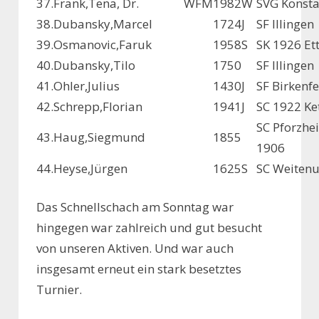
37.
Frank,Tena, Dr.
WFM
1982
W
SVG Konst
38.
Dubansky,Marcel
1724
J
SF Illingen
39.
Osmanovic,Faruk
1958
S
SK 1926 Et
40.
Dubansky,Tilo
1750
SF Illingen
41.
Ohler,Julius
1430
J
SF Birkenfe
42.
Schrepp,Florian
1941
J
SC 1922 Ke
SC Pforzhe
43.
Haug,Siegmund
1855
1906
44.
Heyse,Jürgen
1625
S
SC Weiten
Das Schnellschach am Sonntag war
hingegen war zahlreich und gut besucht
von unseren Aktiven. Und war auch
insgesamt erneut ein stark besetztes
Turnier.