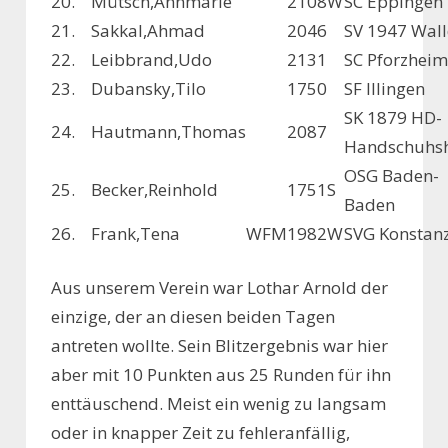
20.
Mütsch,Annmarie
2108
W
SC Eppingen
21.
Sakkal,Ahmad
2046
SV 1947 Wall
22.
Leibbrand,Udo
2131
SC Pforzheim
23.
Dubansky,Tilo
1750
SF Illingen
SK 1879 HD-
24.
Hautmann,Thomas
2087
Handschuhs
OSG Baden-
25.
Becker,Reinhold
1751
S
Baden
26.
Frank,Tena
WFM
1982
W
SVG Konstan
Aus unserem Verein war Lothar Arnold der
einzige, der an diesen beiden Tagen
antreten wollte. Sein Blitzergebnis war hier
aber mit 10 Punkten aus 25 Runden für ihn
enttäuschend. Meist ein wenig zu langsam
oder in knapper Zeit zu fehleranfällig,