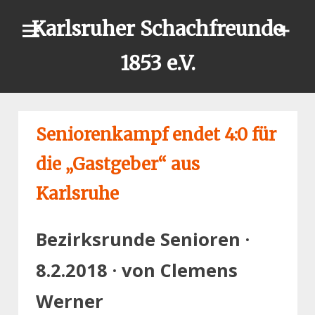
Skip
Karlsruher Schachfreunde
to
content
1853 e.V.
Seniorenkampf endet 4:0 für
die „Gastgeber“ aus
Karlsruhe
Bezirksrunde Senioren ·
8.2.2018 · von Clemens
Werner