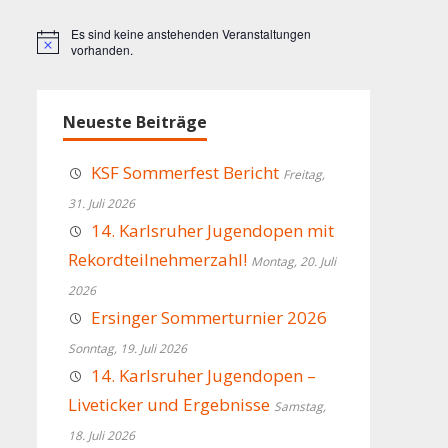
Es sind keine anstehenden Veranstaltungen
Hinweis
vorhanden.
Neueste Beiträge
KSF Sommerfest Bericht
Freitag,
31. Juli 2026
14. Karlsruher Jugendopen mit
Rekordteilnehmerzahl!
Montag, 20. Juli
2026
Ersinger Sommerturnier 2026
Sonntag, 19. Juli 2026
14. Karlsruher Jugendopen –
Liveticker und Ergebnisse
Samstag,
18. Juli 2026