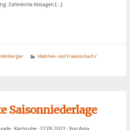
ierig. Zahlreiche Absagen […]
andenberger
Mädchen- und Frauenschach
/
te Saisonniederlage
e · Karlsruhe · 22.05.2022 · Von Anja