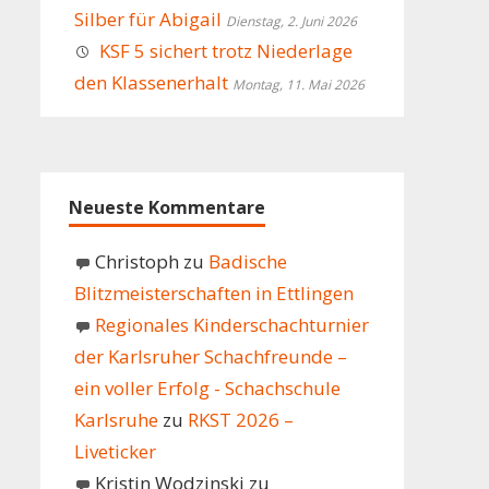
Silber für Abigail
Dienstag, 2. Juni 2026
KSF 5 sichert trotz Niederlage
den Klassenerhalt
Montag, 11. Mai 2026
Neueste Kommentare
Christoph
zu
Badische
Blitzmeisterschaften in Ettlingen
Regionales Kinderschachturnier
der Karlsruher Schachfreunde –
ein voller Erfolg - Schachschule
Karlsruhe
zu
RKST 2026 –
Liveticker
Kristin Wodzinski
zu