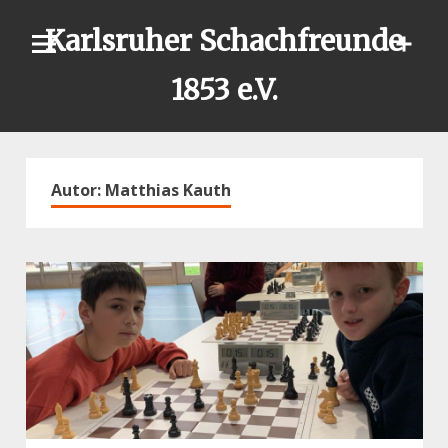
Skip
Karlsruher Schachfreunde
to
content
1853 e.V.
Autor:
Matthias Kauth