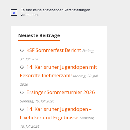
Es sind keine anstehenden Veranstaltungen
Hinweis
vorhanden.
Neueste Beiträge
KSF Sommerfest Bericht
Freitag,
31. Juli 2026
14. Karlsruher Jugendopen mit
Rekordteilnehmerzahl!
Montag, 20. Juli
2026
Ersinger Sommerturnier 2026
Sonntag, 19. Juli 2026
14. Karlsruher Jugendopen –
Liveticker und Ergebnisse
Samstag,
18. Juli 2026