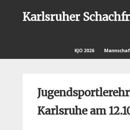
Skip
to
Karlsruher Schachfr
content
KJO 2026
Mannschaf
Jugendsportlerehr
Karlsruhe am 12.1