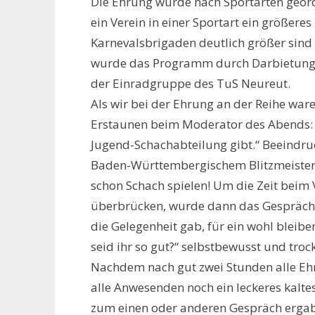
Die Ehrung wurde nach Sportarten geord
ein Verein in einer Sportart ein größeres
Karnevalsbrigaden deutlich größer sind
wurde das Programm durch Darbietunge
der Einradgruppe des TuS Neureut.
Als wir bei der Ehrung an der Reihe war
Erstaunen beim Moderator des Abends: „I
Jugend-Schachabteilung gibt.“ Beeindruc
Baden-Württembergischem Blitzmeisterti
schon Schach spielen! Um die Zeit beim
überbrücken, wurde dann das Gespräch 
die Gelegenheit gab, für ein wohl bleibe
seid ihr so gut?“ selbstbewusst und troc
Nachdem nach gut zwei Stunden alle Eh
alle Anwesenden noch ein leckeres kalte
zum einen oder anderen Gespräch ergab.