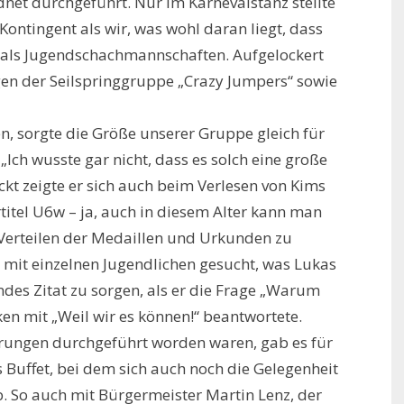
net durchgeführt. Nur im Karnevalstanz stellte
 Kontingent als wir, was wohl daran liegt, dass
 als Jugendschachmannschaften. Aufgelockert
n der Seilspringgruppe „Crazy Jumpers“ sowie
en, sorgte die Größe unserer Gruppe gleich für
ch wusste gar nicht, dass es solch eine große
kt zeigte er sich auch beim Verlesen von Kims
tel U6w – ja, auch in diesem Alter kann man
 Verteilen der Medaillen und Urkunden zu
mit einzelnen Jugendlichen gesucht, was Lukas
ndes Zitat zu sorgen, als er die Frage „Warum
ken mit „Weil wir es können!“ beantwortete.
rungen durchgeführt worden waren, gab es für
s Buffet, bei dem sich auch noch die Gelegenheit
 So auch mit Bürgermeister Martin Lenz, der