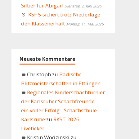
Silber für Abigail
Dienstag, 2. Juni 2026
KSF 5 sichert trotz Niederlage
den Klassenerhalt
Montag, 11. Mai 2026
Neueste Kommentare
Christoph
zu
Badische
Blitzmeisterschaften in Ettlingen
Regionales Kinderschachturnier
der Karlsruher Schachfreunde –
ein voller Erfolg - Schachschule
Karlsruhe
zu
RKST 2026 –
Liveticker
Kristin Wodzinski
zu