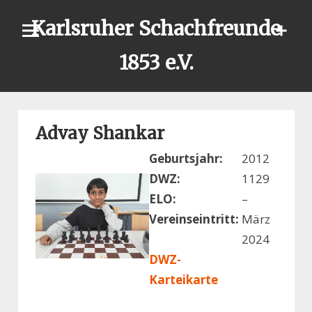
Skip
Karlsruher Schachfreunde
to
content
1853 e.V.
Advay Shankar
Geburtsjahr:
2012
DWZ:
1129
ELO:
–
Vereinseintritt:
März
2024
DWZ-
Karteikarte