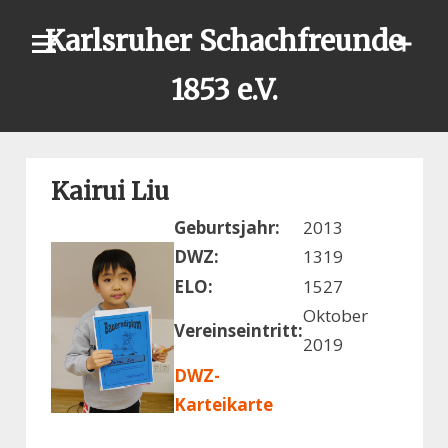
Skip
Karlsruher Schachfreunde
to
content
1853 e.V.
Kairui Liu
Geburtsjahr:
2013
DWZ:
1319
ELO:
1527
Oktober
Vereinseintritt:
2019
DWZ-
Karteikarte