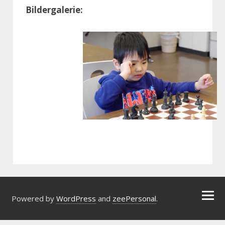
Bildergalerie:
Powered by
WordPress
and
zeePersonal
.