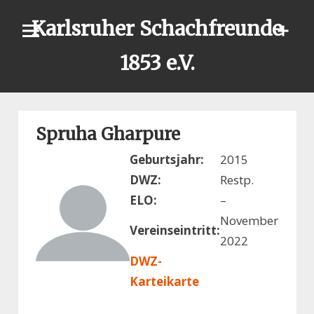
Skip
Karlsruher Schachfreunde
to
content
1853 e.V.
Spruha Gharpure
Geburtsjahr:
2015
DWZ:
Restp.
ELO:
–
November
Vereinseintritt:
2022
DWZ-
Karteikarte