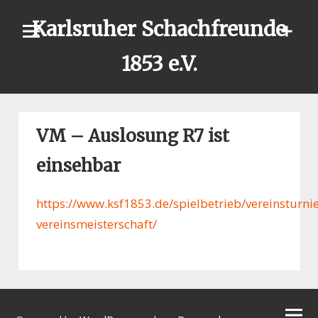
Skip
Karlsruher Schachfreunde
to
content
1853 e.V.
VM – Auslosung R7 ist
einsehbar
https://www.ksf1853.de/spielbetrieb/vereinsturnie
vereinsmeisterschaft/