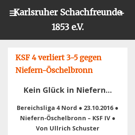
Skip
Karlsruher Schachfreunde
to
content
1853 e.V.
KSF 4 verliert 3-5 gegen
Niefern-Öschelbronn
Kein Glück in Niefern…
Bereichsliga 4 Nord ● 23.10.2016 ●
Niefern-Öschelbronn – KSF IV ●
Von Ullrich Schuster