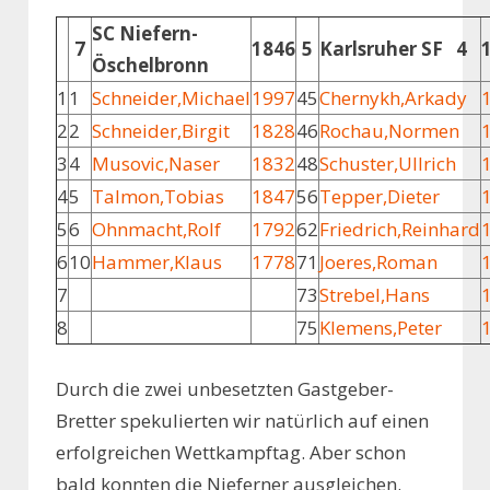
SC Niefern-
7
1846
5
Karlsruher SF 4
Öschelbronn
1
1
Schneider,Michael
1997
45
Chernykh,Arkady
2
2
Schneider,Birgit
1828
46
Rochau,Normen
3
4
Musovic,Naser
1832
48
Schuster,Ullrich
4
5
Talmon,Tobias
1847
56
Tepper,Dieter
5
6
Ohnmacht,Rolf
1792
62
Friedrich,Reinhard
6
10
Hammer,Klaus
1778
71
Joeres,Roman
7
73
Strebel,Hans
8
75
Klemens,Peter
Durch die zwei unbesetzten Gastgeber-
Bretter spekulierten wir natürlich auf einen
erfolgreichen Wettkampftag. Aber schon
bald konnten die Nieferner ausgleichen.