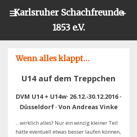
Skip
Karlsruher Schachfreunde
to
content
1853 e.V.
Wenn alles klappt…
U14 auf dem Treppchen
DVM U14 + U14w· 26.12.-30.12.2016 ·
Düsseldorf · Von Andreas Vinke
…wirklich alles? Nur ein winzig kleiner Teil
hätte eventuell etwas besser laufen können,