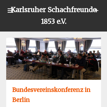
Skip
Karlsruher Schachfreunde
to
content
1853 e.V.
Bundesvereinskonferenz in
Berlin