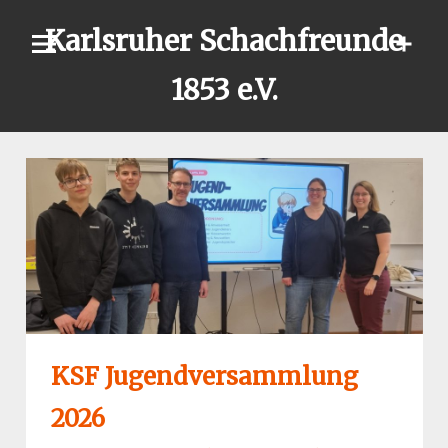
Skip
Karlsruher Schachfreunde
to
content
1853 e.V.
KSF Jugendversammlung
2026