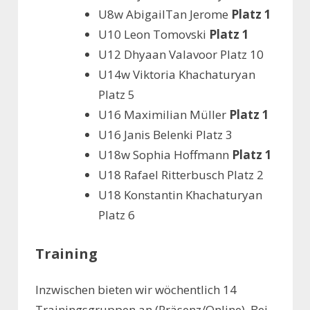
U8w​ Abigail​Tan Jerome​ ​
Platz 1
U10​ Leon Tomovski​
Platz 1
U12​ Dhyaan Valavoor​ Platz 10
U14w​ Viktoria Khachaturyan​​
Platz 5
U16​ Maximilian Müller​
Platz 1
U16 Janis Belenki​ ​Platz 3
U18w​ Sophia Hoffmann​
Platz 1
U18​ Rafael Ritterbusch​ ​Platz 2
U18 Konstantin Khachaturyan​
Platz 6
Training
Inzwischen bieten wir wöchentlich 14
Trainingsgruppen an (Präsenz/Online). Bei