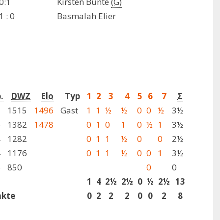
0:1
Kirsten Bünte
(G)
1 : 0
Basmalah Elier
.
DWZ
Elo
Typ
1
2
3
4
5
6
7
Σ
5
1515
1496
Gast
1
1
½
½
0
0
½
3½
6
1382
1478
0
1
0
1
0
½
1
3½
4
1282
0
1
1
½
0
0
2½
4
1176
0
1
1
½
0
0
1
3½
6
850
0
0
1
4
2½
2½
0
½
2½
13
nkte
0
2
2
2
0
0
2
8