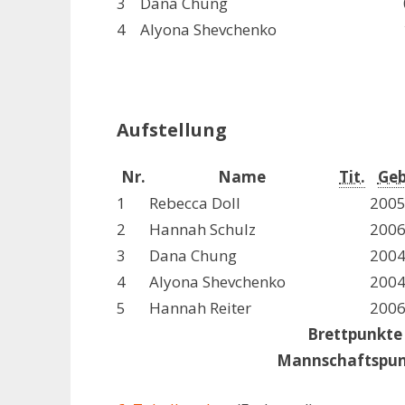
3
Dana Chung
4
Alyona Shevchenko
Aufstellung
Nr.
Name
Tit.
Geb
1
Rebecca Doll
200
2
Hannah Schulz
200
3
Dana Chung
200
4
Alyona Shevchenko
200
5
Hannah Reiter
200
Brettpunkte
Mannschaftspu