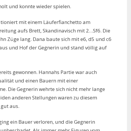
holt und konnte wieder spielen.
tioniert mit einem Läuferfianchetto am
eitung aufs Brett, Skandinavisch mit 2…Sf6. Die
ehn Züge lang. Dana baute sich mit e6, d5 und c6
aus und Hof der Gegnerin und stand völlig auf
ereits gewonnen. Hannahs Partie war auch
alität und einen Bauern mit einer
. Die Gegnerin wehrte sich nicht mehr lange
eiden anderen Stellungen waren zu diesem
 gut aus.
 ging ein Bauer verloren, und die Gegnerin
 unbeschadet. Als immer mehr Figuren vom