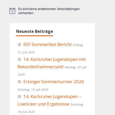
Es sind keine anstehenden Veranstaltungen
Hinweis
vorhanden.
Neueste Beiträge
KSF Sommerfest Bericht
Freitag,
31. Juli 2026
14. Karlsruher Jugendopen mit
Rekordteilnehmerzahl!
Montag, 20. Juli
2026
Ersinger Sommerturnier 2026
Sonntag, 19. Juli 2026
14. Karlsruher Jugendopen –
Liveticker und Ergebnisse
Samstag,
18. Juli 2026