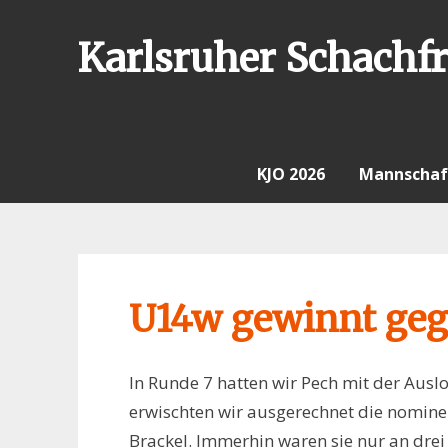
Skip
to
Karlsruher Schachfr
content
KJO 2026
Mannschaf
U14w gewinnt geg
In Runde 7 hatten wir Pech mit der Aus
erwischten wir ausgerechnet die nomine
Brackel. Immerhin waren sie nur an drei B