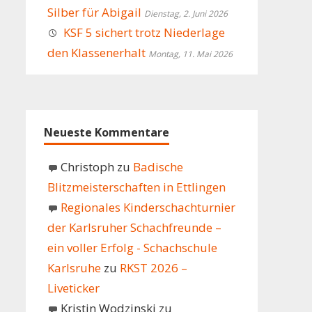
Silber für Abigail
Dienstag, 2. Juni 2026
KSF 5 sichert trotz Niederlage
den Klassenerhalt
Montag, 11. Mai 2026
Neueste Kommentare
Christoph
zu
Badische
Blitzmeisterschaften in Ettlingen
Regionales Kinderschachturnier
der Karlsruher Schachfreunde –
ein voller Erfolg - Schachschule
Karlsruhe
zu
RKST 2026 –
Liveticker
Kristin Wodzinski
zu