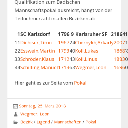
Qualifikation zum Badischen
Mannschaftspokal ausreicht, hängt von der
Teilnehmerzahl in allen Bezirken ab.
1
SC Karlsdorf
1796
9
Karlsruher SF 2
1864
1
1
Dichiser,Timo
1967
24
Chernykh,Arkady
2007
1
2
2
Esswein,Martin
1793
40
Koll,Lukas
1868
3
3
Schröder,Klaus
1712
43
Koll,Linus
1883
0
4
4
Schilling,Manuel
1713
63
Wegmer,Leon
1696
0
Hier geht es zur Seite vom
Pokal
Sonntag, 25. März 2018
Wegmer, Leon
Bezirk
/
Jugend
/
Mannschaften
/
Pokal