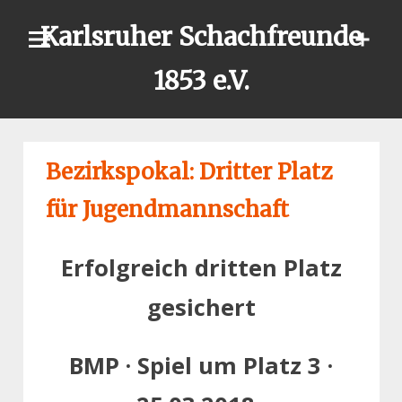
Skip
Karlsruher Schachfreunde
to
content
1853 e.V.
Bezirkspokal: Dritter Platz
für Jugendmannschaft
Erfolgreich dritten Platz
gesichert
BMP · Spiel um Platz 3 ·