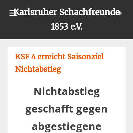
Skip
Karlsruher Schachfreunde
to
content
1853 e.V.
KSF 4 erreicht Saisonziel
Nichtabstieg
Nichtabstieg
geschafft gegen
abgestiegene