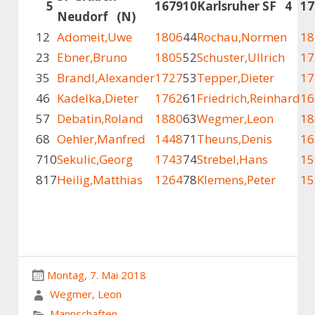
5
1679
10
Karlsruher SF 4
17
Neudorf (N)
1
2
Adomeit,Uwe
1806
44
Rochau,Normen
18
2
3
Ebner,Bruno
1805
52
Schuster,Ullrich
17
3
5
Brandl,Alexander
1727
53
Tepper,Dieter
17
4
6
Kadelka,Dieter
1762
61
Friedrich,Reinhard
16
5
7
Debatin,Roland
1880
63
Wegmer,Leon
18
6
8
Oehler,Manfred
1448
71
Theuns,Denis
16
7
10
Sekulic,Georg
1743
74
Strebel,Hans
15
8
17
Heilig,Matthias
1264
78
Klemens,Peter
15
Montag, 7. Mai 2018
Wegmer, Leon
Mannschaften