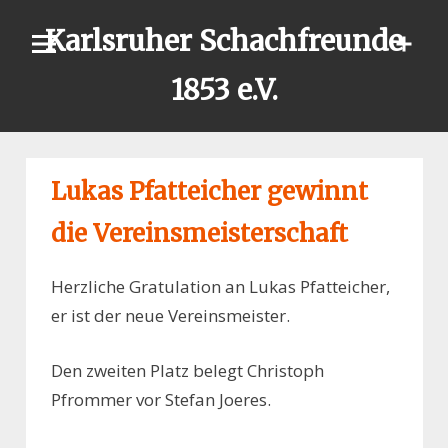
Skip
Karlsruher Schachfreunde
to
content
1853 e.V.
Lukas Pfatteicher gewinnt
die Vereinsmeisterschaft
Herzliche Gratulation an Lukas Pfatteicher,
er ist der neue Vereinsmeister.
Den zweiten Platz belegt Christoph
Pfrommer vor Stefan Joeres.