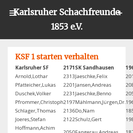
Skip
Karlsruher Schachfreunde
to
content
1853 e.V.
KSF 1 starten verhalten
Karlsruher SF
2171
SK Sandhausen
19
Arnold,Lothar
2313
Jaeschke,Felix
20
Pfatteicher,Lukas
2201
Jansen,Andreas
20
Duschek,Volker
2231
Jaeschke,Benno
20
Pfrommer,Christoph
2197
Mählmann,Jürgen,Dr.
19
Schlager,Thomas
2136
Do,Nam
18
Joeres,Stefan
2122
Schulz,Gert
19
Hoffmann,Achim
2050
Fangerau,Andreas
18