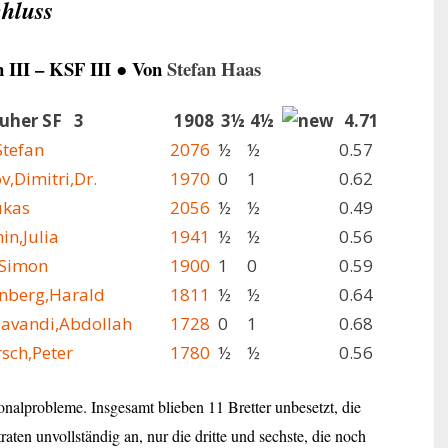
hluss
 III – KSF III ●
Von
Stefan Haas
ruher SF 3
1908
3½
4½
4.71
Stefan
2076
½
½
0.57
ov,Dimitri,Dr.
1970
0
1
0.62
ukas
2056
½
½
0.49
in,Julia
1941
½
½
0.56
,Simon
1900
1
0
0.59
enberg,Harald
1811
½
½
0.64
savandi,Abdollah
1728
0
1
0.68
sch,Peter
1780
½
½
0.56
onalprobleme. Insgesamt blieben 11 Bretter unbesetzt, die
traten unvollständig an, nur die dritte und sechste, die noch