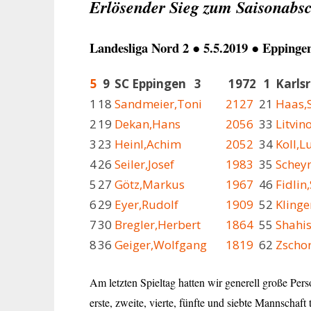
Erlösender Sieg zum Saisonabsc
Landesliga Nord 2 ● 5.5.2019 ● Eppingen
5
9
SC Eppingen 3
1972
1
Karls
1
18
Sandmeier,Toni
2127
21
Haas,
2
19
Dekan,Hans
2056
33
Litvin
3
23
Heinl,Achim
2052
34
Koll,L
4
26
Seiler,Josef
1983
35
Scheyn
5
27
Götz,Markus
1967
46
Fidlin
6
29
Eyer,Rudolf
1909
52
Kling
7
30
Bregler,Herbert
1864
55
Shahi
8
36
Geiger,Wolfgang
1819
62
Zschor
Am letzten Spieltag hatten wir generell große Pers
erste, zweite, vierte, fünfte und siebte Mannschaft 