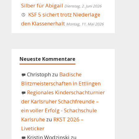
Silber für Abigail
Dienstag, 2. Juni 2026
KSF 5 sichert trotz Niederlage
den Klassenerhalt
Montag, 11. Mai 2026
Neueste Kommentare
Christoph
zu
Badische
Blitzmeisterschaften in Ettlingen
Regionales Kinderschachturnier
der Karlsruher Schachfreunde –
ein voller Erfolg - Schachschule
Karlsruhe
zu
RKST 2026 –
Liveticker
Kristin Wodzinski
zu