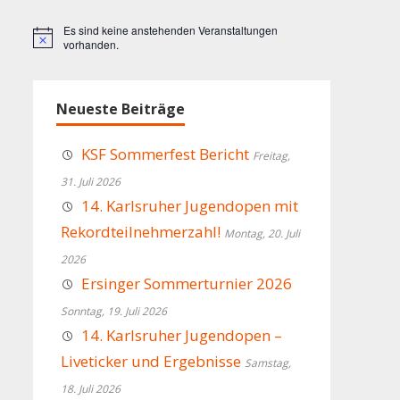
Es sind keine anstehenden Veranstaltungen
Hinweis
vorhanden.
Neueste Beiträge
KSF Sommerfest Bericht
Freitag,
31. Juli 2026
14. Karlsruher Jugendopen mit
Rekordteilnehmerzahl!
Montag, 20. Juli
2026
Ersinger Sommerturnier 2026
Sonntag, 19. Juli 2026
14. Karlsruher Jugendopen –
Liveticker und Ergebnisse
Samstag,
18. Juli 2026