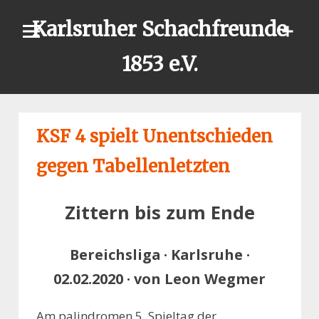
Skip
Karlsruher Schachfreunde
to
content
1853 e.V.
KSF 4 spielt Unentschieden
gegen Tabellenletzten
Zittern bis zum Ende
Bereichsliga · Karlsruhe ·
02.02.2020 · von Leon Wegmer
Am palindromen 5. Spieltag der