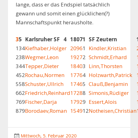
lange, dass er das Endspiel tatsächlich
gewann und somit einen glücklichen(?)
Mannschaftspunkt herausholte.
3
5
Karlsruher SF 4
1807
1
SF Zeutern
1
34
Kiefhaber,Holger
2096
1
Kindler,Kristian
2
38
Wegmer,Leon
1927
2
Schmidt,Erhard
3
44
Tepper,Dieter
1840
3
Linn,Thorsten
4
52
Rochau,Normen
1776
4
Holzwarth,Patrick
5
58
Schuster,Ullrich
1746
5
Clauß,Benjamin
6
62
Friedrich,Reinhard
1728
8
Simonis,Rüdiger
7
69
Fischer,Darja
1792
9
Essert,Alois
8
79
Borodaev,Roman
1549
12
Notheisen,Christian
Mittwoch, 5. Februar 2020