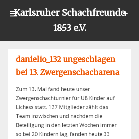
Skip
Karlsruher Schachfreunde
to
content
1853 e.V.
danielio_132 ungeschlagen
bei 13. Zwergenschacharena
Zum 13. Mal fand heute unser
Zwergenschachturnier für U8 Kinder auf
Lichess statt. 127 Mitglieder zählt das
Team inzwischen und nachdem die
Beteiligung in den letzten Wochen immer
so bei 20 Kindern lag, fanden heute 33