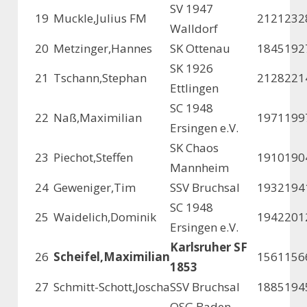
SV 1947
19
Muckle,Julius FM
2121
232
Walldorf
20
Metzinger,Hannes
SK Ottenau
1845
192
SK 1926
21
Tschann,Stephan
2128
221
Ettlingen
SC 1948
22
Naß,Maximilian
1971
199
Ersingen e.V.
SK Chaos
23
Piechot,Steffen
1910
190
Mannheim
24
Geweniger,Tim
SSV Bruchsal
1932
194
SC 1948
25
Waidelich,Dominik
1942
201
Ersingen e.V.
Karlsruher SF
26
Scheifel,Maximilian
1561
156
1853
27
Schmitt-Schott,Joscha
SSV Bruchsal
1885
194
OSG Baden-