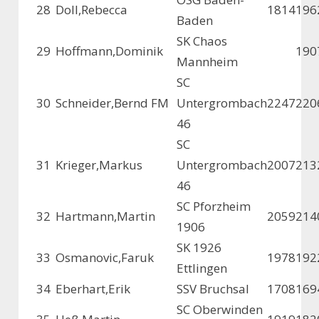
28
Doll,Rebecca
1814
196
Baden
SK Chaos
29
Hoffmann,Dominik
190
Mannheim
SC
30
Schneider,Bernd FM
Untergrombach
2247
220
46
SC
31
Krieger,Markus
Untergrombach
2007
213
46
SC Pforzheim
32
Hartmann,Martin
2059
214
1906
SK 1926
33
Osmanovic,Faruk
1978
192
Ettlingen
34
Eberhart,Erik
SSV Bruchsal
1708
169
SC Oberwinden