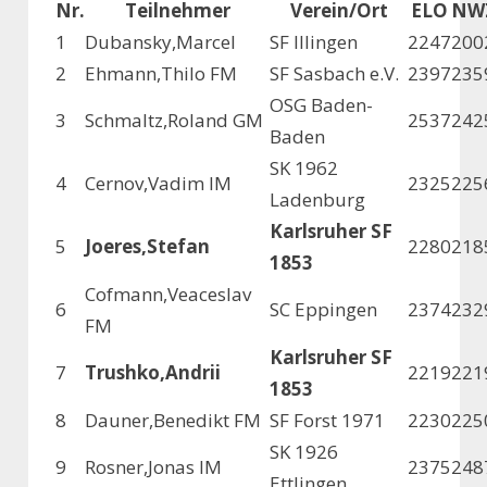
Nr.
Teilnehmer
Verein/Ort
ELO
NW
1
Dubansky,Marcel
SF Illingen
2247
200
2
Ehmann,Thilo FM
SF Sasbach e.V.
2397
235
OSG Baden-
3
Schmaltz,Roland GM
2537
242
Baden
SK 1962
4
Cernov,Vadim IM
2325
225
Ladenburg
Karlsruher SF
5
Joeres,Stefan
2280
218
1853
Cofmann,Veaceslav
6
SC Eppingen
2374
232
FM
Karlsruher SF
7
Trushko,Andrii
2219
221
1853
8
Dauner,Benedikt FM
SF Forst 1971
2230
225
SK 1926
9
Rosner,Jonas IM
2375
248
Ettlingen