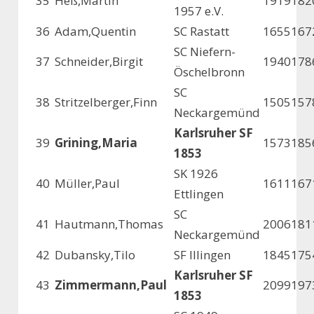
35
Heß,Martin
1919
182
1957 e.V.
36
Adam,Quentin
SC Rastatt
1655
167
SC Niefern-
37
Schneider,Birgit
1940
178
Öschelbronn
SC
38
Stritzelberger,Finn
1505
157
Neckargemünd
Karlsruher SF
39
Grining,Maria
1573
185
1853
SK 1926
40
Müller,Paul
1611
167
Ettlingen
SC
41
Hautmann,Thomas
2006
181
Neckargemünd
42
Dubansky,Tilo
SF Illingen
1845
175
Karlsruher SF
43
Zimmermann,Paul
2099
197
1853