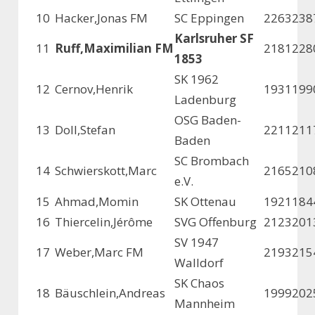
10
Hacker,Jonas FM
SC Eppingen
2263
238
Karlsruher SF
11
Ruff,Maximilian FM
2181
228
1853
SK 1962
12
Cernov,Henrik
1931
199
Ladenburg
OSG Baden-
13
Doll,Stefan
2211
211
Baden
SC Brombach
14
Schwierskott,Marc
2165
210
e.V.
15
Ahmad,Momin
SK Ottenau
1921
184
16
Thiercelin,Jérôme
SVG Offenburg
2123
201
SV 1947
17
Weber,Marc FM
2193
215
Walldorf
SK Chaos
18
Bäuschlein,Andreas
1999
202
Mannheim