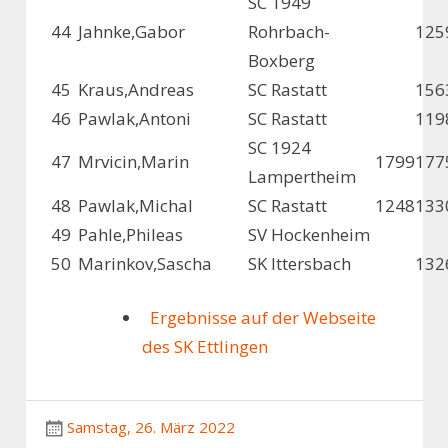
SC 1949
44
Jahnke,Gabor
Rohrbach-
125
Boxberg
45
Kraus,Andreas
SC Rastatt
156
46
Pawlak,Antoni
SC Rastatt
119
SC 1924
47
Mrvicin,Marin
1799
177
Lampertheim
48
Pawlak,Michal
SC Rastatt
1248
133
49
Pahle,Phileas
SV Hockenheim
50
Marinkov,Sascha
SK Ittersbach
132
Ergebnisse auf der Webseite
des SK Ettlingen
Samstag, 26. März 2022