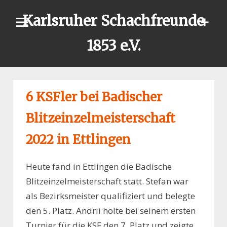
Skip
Karlsruher Schachfreunde
to
content
1853 e.V.
6 KSFler bei Badischer
Blitzeinzelmeisterschaft
2022 in Ettlingen
Heute fand in Ettlingen die Badische
Blitzeinzelmeisterschaft statt. Stefan war
als Bezirksmeister qualifiziert und belegte
den 5. Platz. Andrii holte bei seinem ersten
Turnier für die KSF den 7. Platz und zeigte,