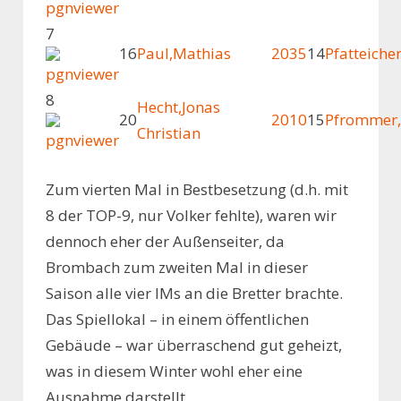
7
16
Paul,Mathias
2035
14
Pfatteiche
8
Hecht,Jonas
20
2010
15
Pfrommer,
Christian
Zum vierten Mal in Bestbesetzung (d.h. mit
8 der TOP-9, nur Volker fehlte), waren wir
dennoch eher der Außenseiter, da
Brombach zum zweiten Mal in dieser
Saison alle vier IMs an die Bretter brachte.
Das Spiellokal – in einem öffentlichen
Gebäude – war überraschend gut geheizt,
was in diesem Winter wohl eher eine
Ausnahme darstellt.