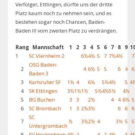
Verfolger, Ettlingen, dürfte uns der dritte
Platz kaum noch zu nehmen sein, und es
bestehen sogar noch Chancen, Baden-
Baden III vom zweiten Platz zu verdrängen.
Rang
Mannschaft
1
2
3
4
5
6
7
8
9
1
1
SC Viernheim 2
6½
4½
5
7
7½
4½
7
OSG Baden-
2
4
6½
5
5
6
4
6
Baden 3
3
Karlsruher SF
1½
4
6½
5½
4½
5
4
4
SK Ettlingen
3½
1½
1½
5½
4½
5½
4½
5
BG Buchen
3
3
2½
4
4
6½
5
6
SC Brombach
1
3
2½
3½
6
6
6
SC
7
½
3½
2½
4
3½
5
5
Untergrombach
8
SV Hockenheim
3½
2
4
2
4½
3
4