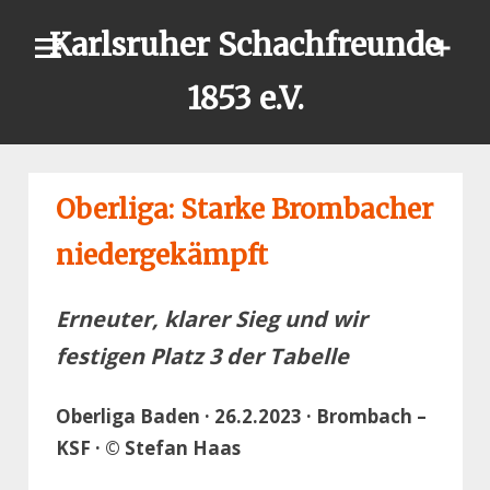
Skip
Karlsruher Schachfreunde
to
content
1853 e.V.
Oberliga: Starke Brombacher
niedergekämpft
Erneuter, klarer Sieg und wir
festigen Platz 3 der Tabelle
Oberliga Baden · 26.2.2023 · Brombach –
KSF · © Stefan Haas