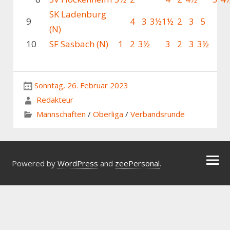
SK Ladenburg
9
4
3
3½
1½
2
3
5
(N)
10
SF Sasbach (N)
1
2
3½
3
2
3
3½
Sonntag, 26. Februar 2023
Redakteur
Mannschaften
/
Oberliga
/
Verbandsrunde
Powered by
WordPress
and
zeePersonal
.