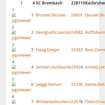
1
4
SC Brombach
2281
10
Karlsruhe
1
1
Brunner,Nicolas
2450
1
Dauner,Be
2
2
Georgiadis,Ioannis
2458
2
Ruff,Maxim
3
3
Haag,Gregor
2343
3
Roos,Danie
4
4
Sermier,Guillaume
2362
4
Arnold,Lot
5
6
Jaeggi,Dorian
2324
5
Joeres,Ste
6
7
Wirthensohn,Heinz
2267
8
Fidlin,Sim