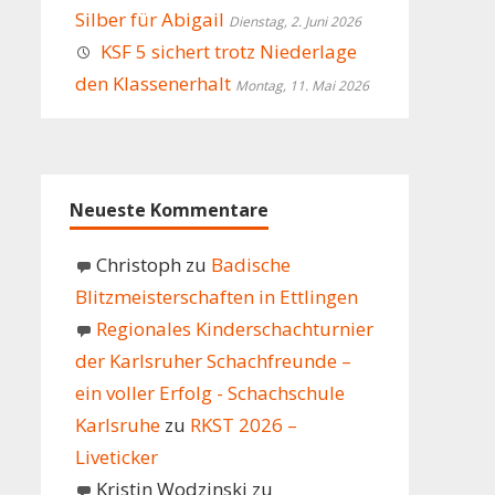
Silber für Abigail
Dienstag, 2. Juni 2026
KSF 5 sichert trotz Niederlage
den Klassenerhalt
Montag, 11. Mai 2026
Neueste Kommentare
Christoph
zu
Badische
Blitzmeisterschaften in Ettlingen
Regionales Kinderschachturnier
der Karlsruher Schachfreunde –
ein voller Erfolg - Schachschule
Karlsruhe
zu
RKST 2026 –
Liveticker
Kristin Wodzinski
zu