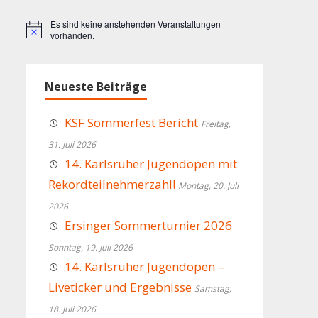
Es sind keine anstehenden Veranstaltungen
Hinweis
vorhanden.
Neueste Beiträge
KSF Sommerfest Bericht
Freitag,
31. Juli 2026
14. Karlsruher Jugendopen mit
Rekordteilnehmerzahl!
Montag, 20. Juli
2026
Ersinger Sommerturnier 2026
Sonntag, 19. Juli 2026
14. Karlsruher Jugendopen –
Liveticker und Ergebnisse
Samstag,
18. Juli 2026