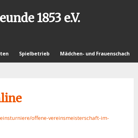
eunde 1853 e.V.
ten
Spielbetrieb
Mädchen- und Frauenschach
line
einsturniere/offene-vereinsmeisterschaft-im-