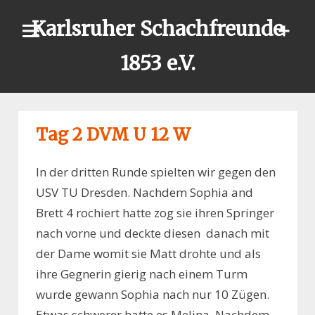
Skip
Karlsruher Schachfreunde
to
content
1853 e.V.
Tag 2 DVM U 12 W
In der dritten Runde spielten wir gegen den
USV TU Dresden. Nachdem Sophia and
Brett 4 rochiert hatte zog sie ihren Springer
nach vorne und deckte diesen danach mit
der Dame womit sie Matt drohte und als
ihre Gegnerin gierig nach einem Turm
wurde gewann Sophia nach nur 10 Zügen.
Etwas schwerer hatte es Melina. Nachdem