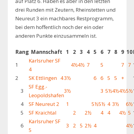
auf Platz 6. Haben es aber in den letzten
drei Runden mit Zeutern, Rheinstetten und
Neureut 3 ein machbares Restprogramm,
bei dem hoffentlich noch der ein oder
anderen Punkte einzusammeln ist.
Rang
Mannschaft
1
2
3
4
5
6
7
8
9
10
Karlsruher SF
1
4½
4½
7
5
7
7
4
2
SK Ettlingen 4
3½
6
6
5
5
+
SF Egg.-
3
3½
3
5½
4½
4½
5½
Leopoldshafen
4
SF Neureut 2
1
5½
5½
4
3½
6½
5
SF Kraichtal
2
2½
4
4
4½
5
Karlsruher SF
6
3
2
5
2½
4
4½
5