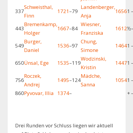
Schweisthal,
Landenberger,
3
37
1721
–
79
1656
1
Finn
Anja
Bremenkamp,
Wiesner,
4
43
1667
–
84
1612
½
Holger
Franziska
Burger,
Chung,
5
49
1536
–
97
1464
1
Daniel
Simone
Wodzinski,
6
50
Ünsal, Ege
1535
–
119
1447
1
Kristin
Roczek,
Mädche,
7
56
1495
–
124
1054
1
Andrej
Sanna
8
60
Pyvovar, Illia
1374
–
+
Drei Runden vor Schluss liegen wir aktuell