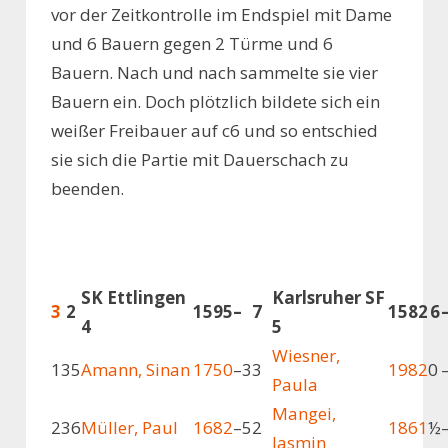
vor der Zeitkontrolle im Endspiel mit Dame
und 6 Bauern gegen 2 Türme und 6
Bauern. Nach und nach sammelte sie vier
Bauern ein. Doch plötzlich bildete sich ein
weißer Freibauer auf c6 und so entschied
sie sich die Partie mit Dauerschach zu
beenden.
SK Ettlingen
Karlsruher SF
3
2
1595
–
7
1582
6
4
5
Wiesner,
1
35
Amann, Sinan
1750
–
33
1982
0
Paula
Mangei,
2
36
Müller, Paul
1682
–
52
1861
½
Jasmin