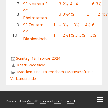
7
SF Neureut 3
3
2½
4
4
6
3½
SC
8
3
3½
4½
2
2
4½
Rheinstetten
9
SF Zeutern
1
–
3½
3½
4½
6
SK
10
1
2½
1½
3
3½
3½
Blankenloch
Sonntag, 18. Februar 2024
Kristin Wodzinski
Mädchen- und Frauenschach
/
Mannschaften
/
Verbandsrunde
Powered by
WordPress
and
zeePersonal
.