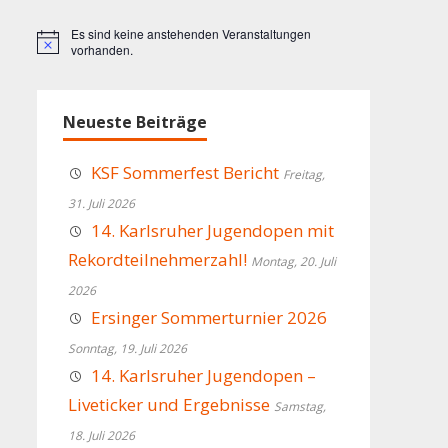
Es sind keine anstehenden Veranstaltungen
Hinweis
vorhanden.
Neueste Beiträge
KSF Sommerfest Bericht
Freitag,
31. Juli 2026
14. Karlsruher Jugendopen mit
Rekordteilnehmerzahl!
Montag, 20. Juli
2026
Ersinger Sommerturnier 2026
Sonntag, 19. Juli 2026
14. Karlsruher Jugendopen –
Liveticker und Ergebnisse
Samstag,
18. Juli 2026