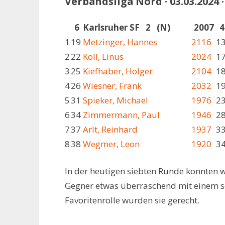
Verbandsliga Nord · 03.03.2024 
6
Karlsruher SF 2 (N)
2007
4
1
19
Metzinger, Hannes
2116
1
2
22
Koll, Linus
2024
1
3
25
Kiefhaber, Holger
2104
1
4
26
Wiesner, Frank
2032
1
5
31
Spieker, Michael
1976
2
6
34
Zimmermann, Paul
1946
2
7
37
Arlt, Reinhard
1937
3
8
38
Wegmer, Leon
1920
3
In der heutigen siebten Runde konnten w
Gegner etwas überraschend mit einem seh
Favoritenrolle wurden sie gerecht.