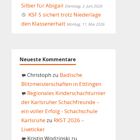
Silber für Abigail
Dienstag, 2. Juni 2026
KSF 5 sichert trotz Niederlage
den Klassenerhalt
Montag, 11. Mai 2026
Neueste Kommentare
Christoph
zu
Badische
Blitzmeisterschaften in Ettlingen
Regionales Kinderschachturnier
der Karlsruher Schachfreunde –
ein voller Erfolg - Schachschule
Karlsruhe
zu
RKST 2026 –
Liveticker
Kristin Wodzinski
zu