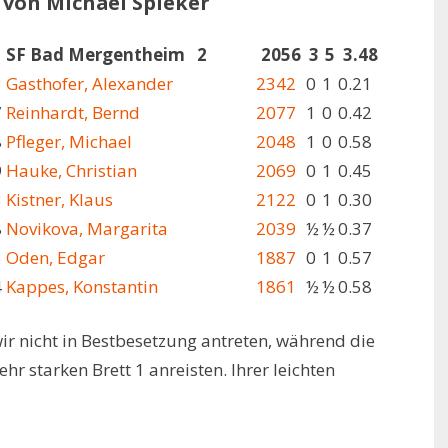
· von Michael Spieker
SF Bad Mergentheim 2
2056
3
5
3.48
3
Gasthofer, Alexander
2342
0
1
0.21
7
Reinhardt, Bernd
2077
1
0
0.42
8
Pfleger, Michael
2048
1
0
0.58
9
Hauke, Christian
2069
0
1
0.45
3
Kistner, Klaus
2122
0
1
0.30
8
Novikova, Margarita
2039
½
½
0.37
3
Oden, Edgar
1887
0
1
0.57
4
Kappes, Konstantin
1861
½
½
0.58
ir nicht in Bestbesetzung antreten, während die
r starken Brett 1 anreisten. Ihrer leichten