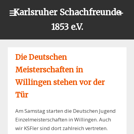
Skip
Karlsruher Schachfreunde
to
content
1853 e.V.
Die Deutschen
Meisterschaften in
Willingen stehen vor der
Tür
Am Samstag starten die Deutschen Jugend
Einzelmeisterschaften in Willingen. Auch
wir KSFler sind dort zahlreich vertreten.