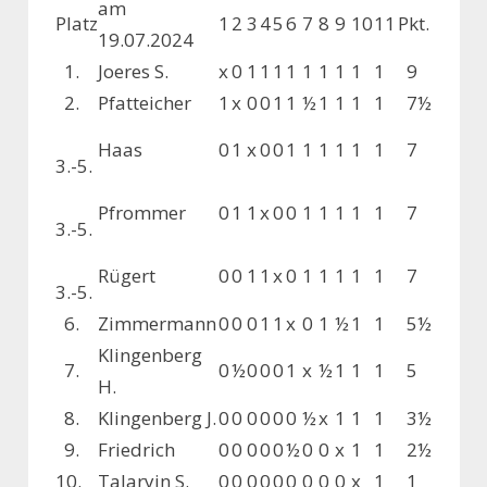
am
Platz
1
2
3
4
5
6
7
8
9
10
11
Pkt.
19.07.2024
1.
Joeres S.
x
0
1
1
1
1
1
1
1
1
1
9
2.
Pfatteicher
1
x
0
0
1
1
½
1
1
1
1
7½
Haas
0
1
x
0
0
1
1
1
1
1
1
7
3.-5.
Pfrommer
0
1
1
x
0
0
1
1
1
1
1
7
3.-5.
Rügert
0
0
1
1
x
0
1
1
1
1
1
7
3.-5.
6.
Zimmermann
0
0
0
1
1
x
0
1
½
1
1
5½
Klingenberg
7.
0
½
0
0
0
1
x
½
1
1
1
5
H.
8.
Klingenberg J.
0
0
0
0
0
0
½
x
1
1
1
3½
9.
Friedrich
0
0
0
0
0
½
0
0
x
1
1
2½
10.
Talaryin S.
0
0
0
0
0
0
0
0
0
x
1
1