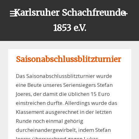
Skip
Karlsruher Schachfreunde
to
content
1853 e.V.
Saisonabschlussblitzturnier
Das Saisonabschlussblitzturnier wurde
eine Beute unseres Seriensiegers Stefan
Joeres, der damit die üblichen 15 Euro
einstreichen durfte. Allerdings wurde das
Klassement ausgerechnet in der letzten
Runde noch einmal gehörig
durcheinandergewirbelt, indem Stefan
Joeres überraschend gegen Lukas