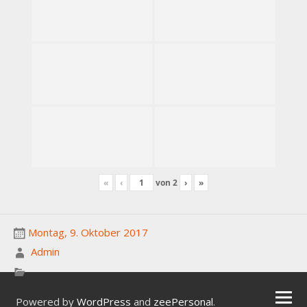
«
‹
von
2
›
»
Montag, 9. Oktober 2017
Admin
Powered by
WordPress
and
zeePersonal
.