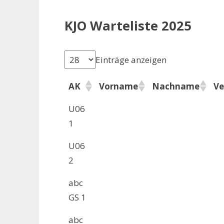
KJO Warteliste 2025
Einträge anzeigen
AK
Vorname
Nachname
Ve
U06
1
U06
2
abc
GS 1
abc