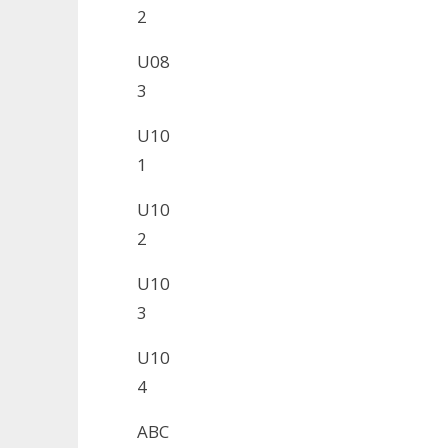
2
U08
3
U10
1
U10
2
U10
3
U10
4
ABC