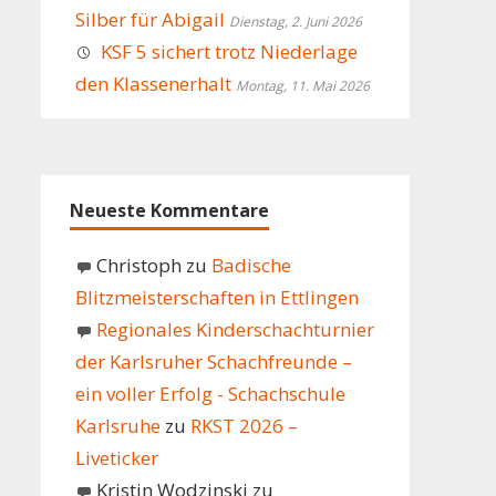
Silber für Abigail
Dienstag, 2. Juni 2026
KSF 5 sichert trotz Niederlage
den Klassenerhalt
Montag, 11. Mai 2026
Neueste Kommentare
Christoph
zu
Badische
Blitzmeisterschaften in Ettlingen
Regionales Kinderschachturnier
der Karlsruher Schachfreunde –
ein voller Erfolg - Schachschule
Karlsruhe
zu
RKST 2026 –
Liveticker
Kristin Wodzinski
zu