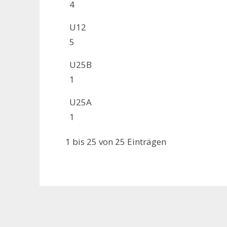
4
U12
5
U25B
1
U25A
1
1 bis 25 von 25 Einträgen