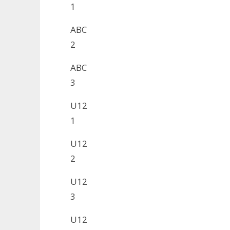
1
ABC
2
ABC
3
U12
1
U12
2
U12
3
U12