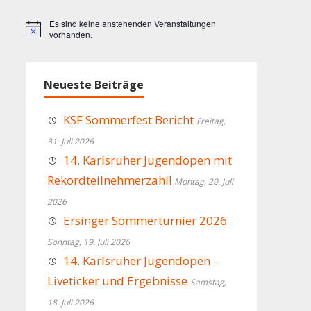
Es sind keine anstehenden Veranstaltungen
Hinweis
vorhanden.
Neueste Beiträge
KSF Sommerfest Bericht
Freitag,
31. Juli 2026
14. Karlsruher Jugendopen mit
Rekordteilnehmerzahl!
Montag, 20. Juli
2026
Ersinger Sommerturnier 2026
Sonntag, 19. Juli 2026
14. Karlsruher Jugendopen –
Liveticker und Ergebnisse
Samstag,
18. Juli 2026