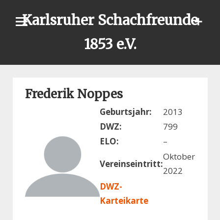
Skip
Karlsruher Schachfreunde
to
content
1853 e.V.
Frederik Noppes
Geburtsjahr:
2013
DWZ:
799
ELO:
–
Oktober
Vereinseintritt:
2022
DWZ-
Karteikarte