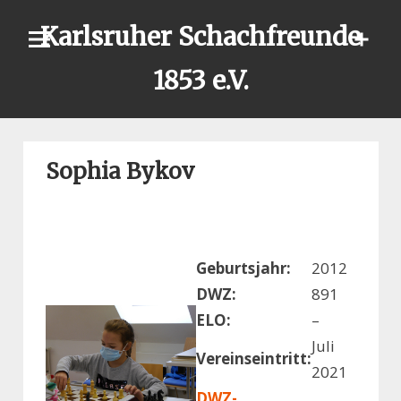
Skip
Karlsruher Schachfreunde
to
content
1853 e.V.
Sophia Bykov
Geburtsjahr:
2012
DWZ:
891
ELO:
–
Juli
Vereinseintritt:
2021
DWZ-