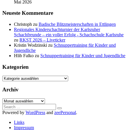
Mai 2026
Neueste Kommentare
Christoph
zu
Badische Blitzmeisterschaften in Ettlingen
Regionales Kinderschachturnier der Karlsruher
Schachfreunde – ein voller Erfolg - Schachschule Karlsruhe
zu
RKST 2026 – Liveticker
Kristin Wodzinski
zu
Schnuppertraining für Kinder und
Jugendliche
Hlib Falko
zu
Schnuppertraining für Kinder und Jugendliche
Kategorien
Kategorien
Archiv
Archiv
Search
for:
Powered by
WordPress
and
zeePersonal
.
Links
Impressum