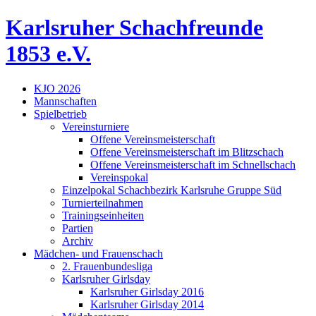
Skip
Karlsruher Schachfreunde
to
content
1853 e.V.
KJO 2026
Mannschaften
Spielbetrieb
Vereinsturniere
Offene Vereinsmeisterschaft
Offene Vereinsmeisterschaft im Blitzschach
Offene Vereinsmeisterschaft im Schnellschach
Vereinspokal
Einzelpokal Schachbezirk Karlsruhe Gruppe Süd
Turnierteilnahmen
Trainingseinheiten
Partien
Archiv
Mädchen- und Frauenschach
2. Frauenbundesliga
Karlsruher Girlsday
Karlsruher Girlsday 2016
Karlsruher Girlsday 2014