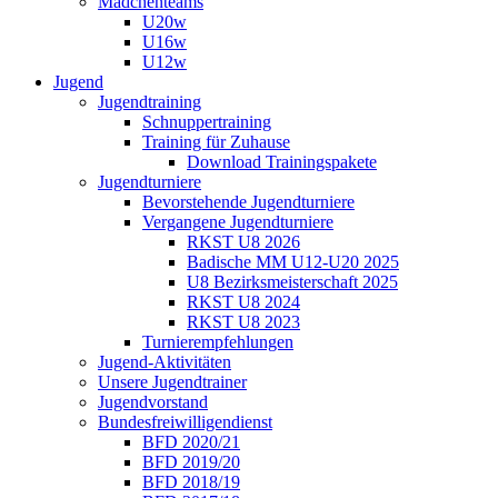
Mädchenteams
U20w
U16w
U12w
Jugend
Jugendtraining
Schnuppertraining
Training für Zuhause
Download Trainingspakete
Jugendturniere
Bevorstehende Jugendturniere
Vergangene Jugendturniere
RKST U8 2026
Badische MM U12-U20 2025
U8 Bezirksmeisterschaft 2025
RKST U8 2024
RKST U8 2023
Turnierempfehlungen
Jugend-Aktivitäten
Unsere Jugendtrainer
Jugendvorstand
Bundesfreiwilligendienst
BFD 2020/21
BFD 2019/20
BFD 2018/19