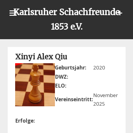
Skip
Karlsruher Schachfreunde
to
content
1853 e.V.
Xinyi Alex Qiu
Geburtsjahr:
2020
DWZ:
ELO:
November
Vereinseintritt:
2025
Erfolge: