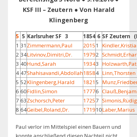
KSF III – Zeutern ● Von Harald
Klingenberg
5
5
Karlsruher SF 3
1854
6
SF Zeutern (
1
31
Zimmermann,Paul
2015
1
Kindler,Kristi
2
34
Litvinov,Dimitri,Dr.
1979
2
Schmidt,Erha
3
40
Hund,Sarah
1934
3
Holzwarth,Pat
4
47
Shahisavandi,Abdollah
1858
4
Linn,Thorsten
5
52
Klingenberg,Harald
1821
5
Munz,Friedbe
6
60
Fidlin,Simon
1777
6
Clauß,Benjam
7
63
Zschorsch,Peter
1725
7
Simonis,Rüdig
8
64
Geibel,Roland,Dr.
1719
10
Laber,Marius
Paul verlor im Mittelspiel einen Bauern und
konnte anschließend diesen Nachteil nicht