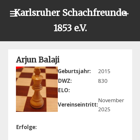
Skip
Karlsruher Schachfreunde
to
content
1853 e.V.
Arjun Balaji
Geburtsjahr:
2015
DWZ:
830
ELO:
November
Vereinseintritt:
2025
Erfolge: