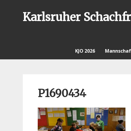
Skip
to
Karlsruher Schachfr
content
KJO 2026
Mannschaf
P1690434