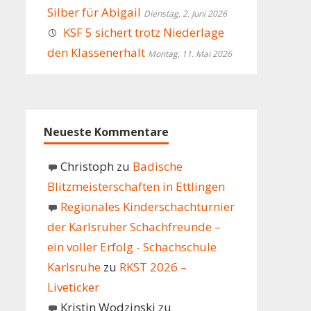
Silber für Abigail
Dienstag, 2. Juni 2026
KSF 5 sichert trotz Niederlage
den Klassenerhalt
Montag, 11. Mai 2026
Neueste Kommentare
Christoph
zu
Badische
Blitzmeisterschaften in Ettlingen
Regionales Kinderschachturnier
der Karlsruher Schachfreunde –
ein voller Erfolg - Schachschule
Karlsruhe
zu
RKST 2026 –
Liveticker
Kristin Wodzinski
zu