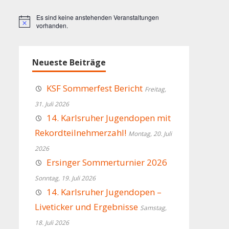
Es sind keine anstehenden Veranstaltungen
Hinweis
vorhanden.
Neueste Beiträge
KSF Sommerfest Bericht
Freitag,
31. Juli 2026
14. Karlsruher Jugendopen mit
Rekordteilnehmerzahl!
Montag, 20. Juli
2026
Ersinger Sommerturnier 2026
Sonntag, 19. Juli 2026
14. Karlsruher Jugendopen –
Liveticker und Ergebnisse
Samstag,
18. Juli 2026