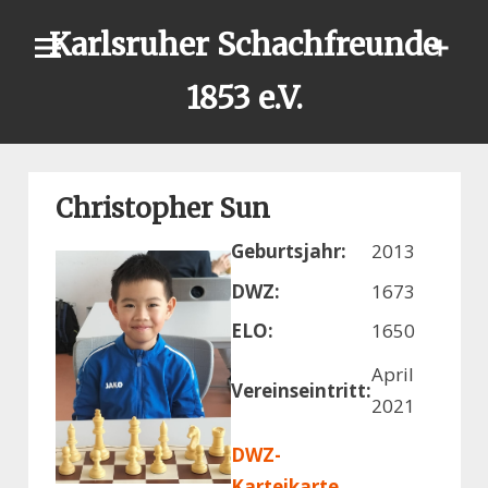
Skip
Karlsruher Schachfreunde
to
content
1853 e.V.
Christopher Sun
Geburtsjahr:
2013
DWZ:
1673
ELO:
1650
April
Vereinseintritt:
2021
DWZ-
Karteikarte